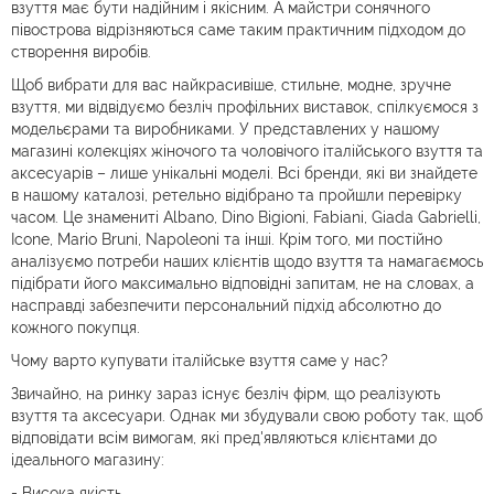
взуття має бути надійним і якісним. А майстри сонячного
півострова відрізняються саме таким практичним підходом до
створення виробів.
Щоб вибрати для вас найкрасивіше, стильне, модне, зручне
взуття, ми відвідуємо безліч профільних виставок, спілкуємося з
модельєрами та виробниками. У представлених у нашому
магазині колекціях жіночого та чоловічого італійського взуття та
аксесуарів – лише унікальні моделі. Всі бренди, які ви знайдете
в нашому каталозі, ретельно відібрано та пройшли перевірку
часом. Це знамениті Albano, Dino Bigioni, Fabiani, Giada Gabrielli,
Icone, Mario Bruni, Napoleoni та інші. Крім того, ми постійно
аналізуємо потреби наших клієнтів щодо взуття та намагаємось
підібрати його максимально відповідні запитам, не на словах, а
насправді забезпечити персональний підхід абсолютно до
кожного покупця.
Чому варто купувати італійське взуття саме у нас?
Звичайно, на ринку зараз існує безліч фірм, що реалізують
взуття та аксесуари. Однак ми збудували свою роботу так, щоб
відповідати всім вимогам, які пред'являються клієнтами до
ідеального магазину:
- Висока якість,